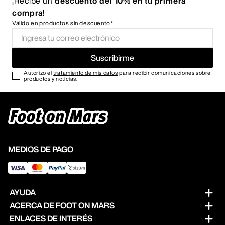
¡Recibe un
descuento del 10% en tu primera
compra!
Válido en productos sin descuento*
Suscribirme
Autorizo el
tratamiento de mis datos
para recibir comunicaciones sobre
productos y noticias.
MEDIOS DE PAGO
AYUDA
ACERCA DE FOOT ON MARS
Preguntas frecuentes
ENLACES DE INTERÉS
Sobre nosotros
Cambios y devoluciones