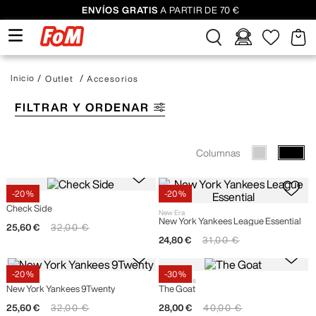
ENVÍOS GRATIS
A PARTIR DE 70 €
Outlet
Accesorios
FILTRAR Y ORDENAR
Columnas
-
20 %
-
20 %
Vans
Check Side
New Era
New York Yankees League Essential
25
,
60
€
32
,
00
€
24
,
80
€
31
,
00
€
-
20 %
-
30 %
New Era
Goorin Bros
New York Yankees 9Twenty
The Goat
25
,
60
€
32
,
00
€
28
,
00
€
40
,
00
€