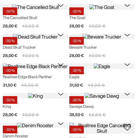
-
30 %
-
30 %
Goorin Bros
Goorin Bros
The Cancelled Skull
The Goat
28
,
00
€
40
,
00
€
28
,
00
€
40
,
00
€
-
30 %
-
30 %
Goorin Bros
Goorin Bros
Dead Skull Trucker
Beware Trucker
28
,
00
€
40
,
00
€
28
,
00
€
40
,
00
€
-
30 %
-
30 %
Goorin Bros
Goorin Bros
Realtree Edge Black Panther
Eagle
31
,
50
€
45
,
00
€
31
,
50
€
45
,
00
€
-
30 %
-
30 %
Goorin Bros
Goorin Bros
King
Savage Dawg
28
,
00
€
40
,
00
€
38
,
50
€
55
,
00
€
-
30 %
-
30 %
Goorin Bros
Denim Rooster
Goorin Bros