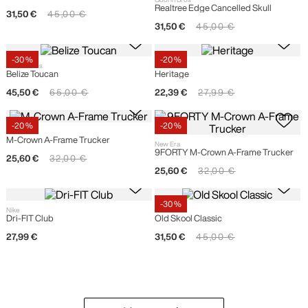
Realtree Edge Cancelled Skull
31
,
50
€
45
,
00
€
31
,
50
€
45
,
00
€
-
30 %
-
20 %
Goorin Bros
Nike
Belize Toucan
Heritage
45
,
50
€
65
,
00
€
22
,
39
€
27
,
99
€
-
20 %
-
20 %
New Era
M-Crown A-Frame Trucker
New Era
9FORTY M-Crown A-Frame Trucker
25
,
60
€
32
,
00
€
25
,
60
€
32
,
00
€
-
30 %
Nike
Vans
Dri-FIT Club
Old Skool Classic
27
,
99
€
31
,
50
€
45
,
00
€