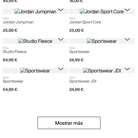
44
,
99
€
18
,
00
€
Nike
Nike
Jordan Jumpman
Jordan Sport Core
25
,
00
€
25
,
00
€
Nike
Nike
Studio Fleece
Sportswear
64
,
99
€
24
,
99
€
Nike
Nike
Sportswear
Sportswear JDI
54
,
99
€
24
,
99
€
Mostrar más