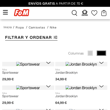
ENVÍOS GRATIS
A PARTIR DE 70 €
Ropa
Camisetas
Nike
FILTRAR Y ORDENAR
Columnas
Nike
Nike
Sportswear
Jordan Brooklyn
29
,
99
€
34
,
99
€
Nike
Nike
Sportswear
Jordan Brooklyn
29
,
99
€
64
,
99
€