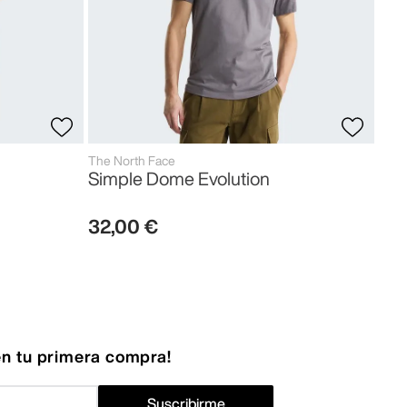
The North Face
Simple Dome Evolution
32
,
00
€
n tu primera compra!
Suscribirme