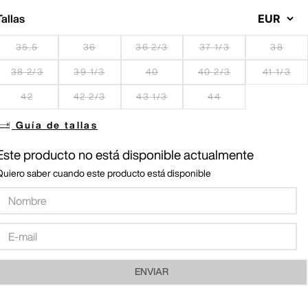
Tallas
35.5
36
36 2/3
37 1/3
38
38 2/3
39 1/3
40
40 2/3
41 1/3
42
42 2/3
43 1/3
44
Guía de tallas
Este producto no está disponible actualmente
Quiero saber cuando este producto está disponible
ENVIAR