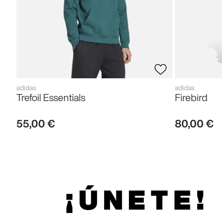
adidas
adidas
Trefoil Essentials
Firebird
55
,
00
€
80
,
00
€
¡ÚNETE!