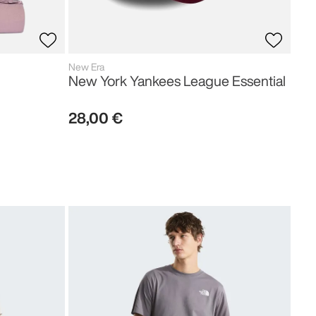
New Era
New York Yankees League Essential
28
,
00
€
The 
Sim
27
,