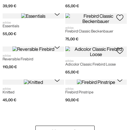
39
,
99
€
65
,
00
€
adidas
Essentials
adidas
Firebird Classic Beckenbauer
55
,
00
€
75
,
00
€
adidas
Reversible Firebird
adidas
Adicolor Classic Firebird Loose
110
,
00
€
65
,
00
€
adidas
adidas
Knitted
Firebird Pinstripe
45
,
00
€
90
,
00
€