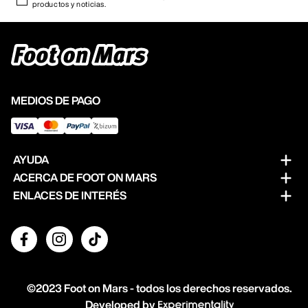
productos y noticias.
MEDIOS DE PAGO
AYUDA
ACERCA DE FOOT ON MARS
Preguntas frecuentes
ENLACES DE INTERÉS
Sobre nosotros
Cambios y devoluciones
Términos y condiciones
Nuestras tiendas
Contacto
Politica de privacidad
Abre tu Foot on Mars
Guia de tallas
©2023 Foot on Mars - todos los derechos reservados.
Developed by