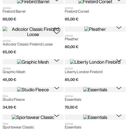
adidas
adidas
Firebird Barrel
Firebird Corset
80
,
00
€
85
,
00
€
adidas
Pleather
adidas
Adicolor Classic Firebird Loose
80
,
00
€
65
,
00
€
adidas
adidas
Graphic Mesh
Liberty London Firebird
45
,
00
€
85
,
00
€
Nike
adidas
Studio Fleece
Essentials
34
,
99
€
70
,
00
€
Nike
adidas
Sportswear Classic
Essentials