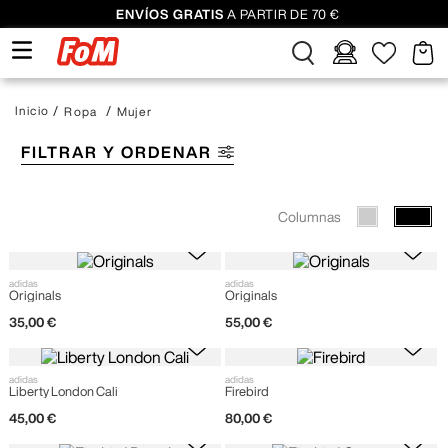
ENVÍOS GRATIS
A PARTIR DE 70 €
Ropa
Mujer
FILTRAR Y ORDENAR
Columnas
adidas
adidas
Originals
Originals
35
,
00
€
55
,
00
€
adidas
adidas
Liberty London Cali
Firebird
45
,
00
€
80
,
00
€