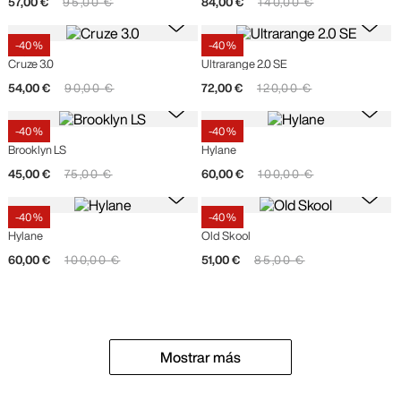
57
,
00
€
95
,
00
€
84
,
00
€
140
,
00
€
-
40 %
-
40 %
Vans
Vans
Cruze 3.0
Ultrarange 2.0 SE
54
,
00
€
90
,
00
€
72
,
00
€
120
,
00
€
-
40 %
-
40 %
Vans
Vans
Brooklyn LS
Hylane
45
,
00
€
75
,
00
€
60
,
00
€
100
,
00
€
-
40 %
-
40 %
Vans
Vans
Hylane
Old Skool
60
,
00
€
100
,
00
€
51
,
00
€
85
,
00
€
Mostrar más