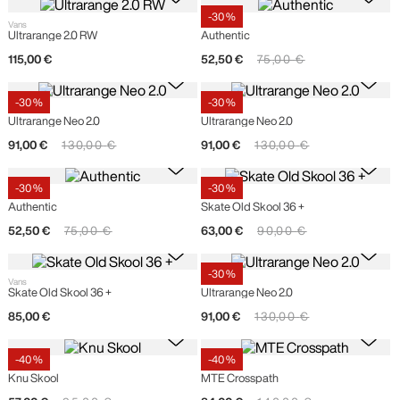
-
30 %
Vans
Vans
Ultrarange 2.0 RW
Authentic
115
,
00
€
52
,
50
€
75
,
00
€
-
30 %
-
30 %
Vans
Vans
Ultrarange Neo 2.0
Ultrarange Neo 2.0
91
,
00
€
130
,
00
€
91
,
00
€
130
,
00
€
-
30 %
-
30 %
Vans
Vans
Authentic
Skate Old Skool 36 +
52
,
50
€
75
,
00
€
63
,
00
€
90
,
00
€
-
30 %
Vans
Vans
Skate Old Skool 36 +
Ultrarange Neo 2.0
85
,
00
€
91
,
00
€
130
,
00
€
-
40 %
-
40 %
Vans
Vans
Knu Skool
MTE Crosspath