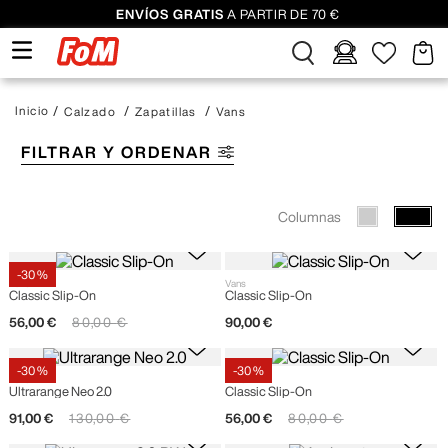
ENVÍOS GRATIS
A PARTIR DE 70 €
Calzado
Zapatillas
Vans
FILTRAR Y ORDENAR
Columnas
-
30 %
Vans
Vans
Classic Slip-On
Classic Slip-On
56
,
00
€
80
,
00
€
90
,
00
€
-
30 %
-
30 %
Vans
Vans
Ultrarange Neo 2.0
Classic Slip-On
91
,
00
€
130
,
00
€
56
,
00
€
80
,
00
€