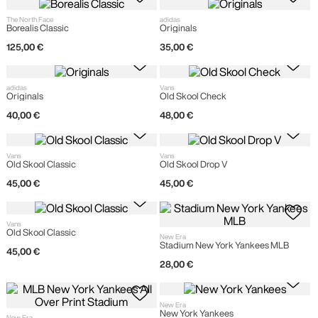
The North Face
adidas
Borealis Classic
Originals
125
,
00
€
35
,
00
€
adidas
Vans
Originals
Old Skool Check
40
,
00
€
48
,
00
€
Vans
Vans
Old Skool Classic
Old Skool Drop V
45
,
00
€
45
,
00
€
Vans
Old Skool Classic
New Era
Stadium New York Yankees MLB
45
,
00
€
28
,
00
€
New Era
New York Yankees
New Era