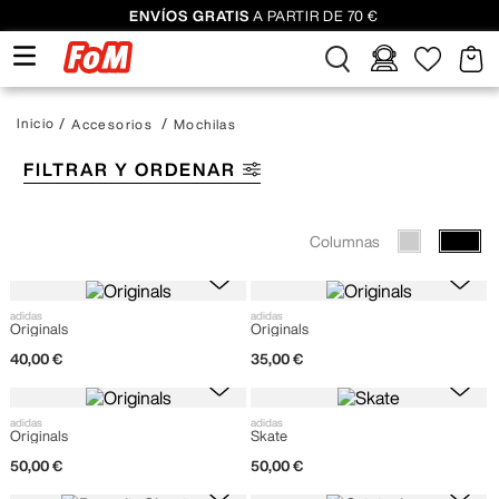
ENVÍOS GRATIS
A PARTIR DE 70 €
Accesorios
Mochilas
FILTRAR Y ORDENAR
Columnas
adidas
adidas
Originals
Originals
40
,
00
€
35
,
00
€
adidas
adidas
Originals
Skate
50
,
00
€
50
,
00
€