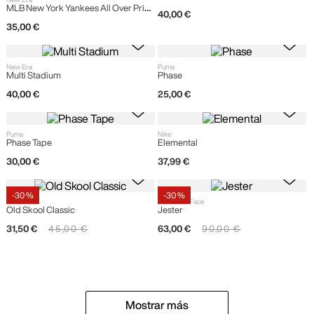
MLB New York Yankees All Over Print
40
,
00
€
Stadium
35
,
00
€
New Era
Puma
Multi Stadium
Phase
40
,
00
€
25
,
00
€
Puma
Nike
Phase Tape
Elemental
30
,
00
€
37
,
99
€
-
30 %
-
30 %
Vans
The North Face
Old Skool Classic
Jester
31
,
50
€
45
,
00
€
63
,
00
€
90
,
00
€
Mostrar más