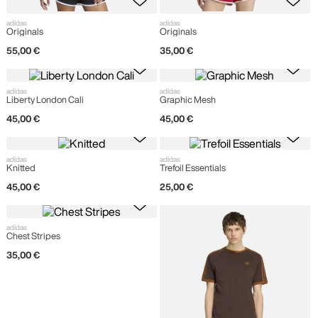
adidas
adidas
Originals
Originals
55
,
00
€
35
,
00
€
adidas
adidas
Liberty London Cali
Graphic Mesh
45
,
00
€
45
,
00
€
adidas
adidas
Knitted
Trefoil Essentials
45
,
00
€
25
,
00
€
adidas
Chest Stripes
35
,
00
€