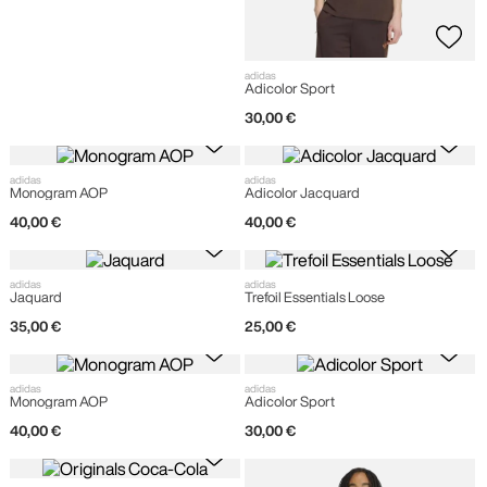
adidas
Adicolor Sport
30
,
00
€
adidas
adidas
Monogram AOP
Adicolor Jacquard
40
,
00
€
40
,
00
€
adidas
adidas
Jaquard
Trefoil Essentials Loose
35
,
00
€
25
,
00
€
adidas
adidas
Monogram AOP
Adicolor Sport
40
,
00
€
30
,
00
€