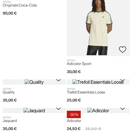
adidas
Originals Coca-Cola
90
,
00
€
adidas
Adicolor Sport
30
,
00
€
adidas
adidas
Quality
Trefoil Essentials Loose
35
,
00
€
25
,
00
€
-
30 %
adidas
adidas
Jaquard
Adicolor
35
,
00
€
24
,
50
€
35
,
00
€