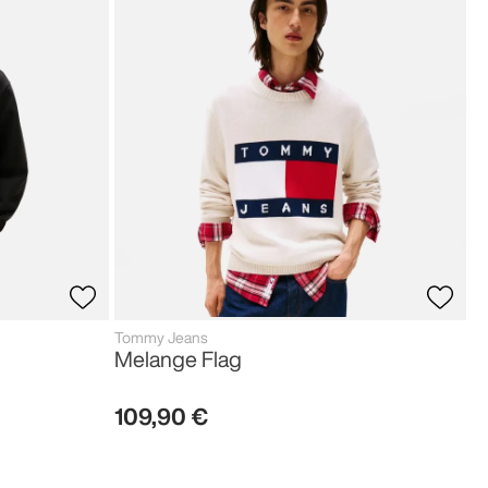
Tommy Jeans
Melange Flag
109
,
90
€