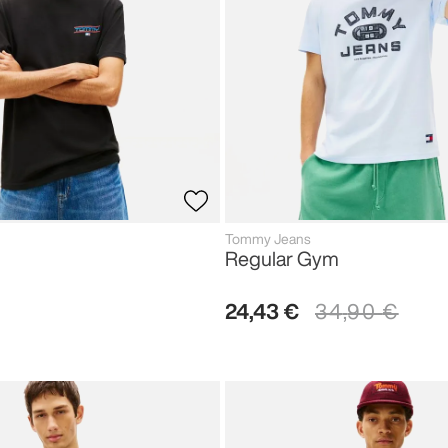
Tommy Jeans
Regular Gym
24
,
43
€
34
,
90
€