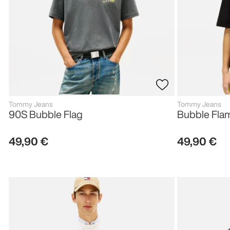
Tommy Jeans
Tommy Jeans
90S Bubble Flag
Bubble Fla
49
,
90
€
49
,
90
€