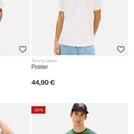
Tommy Jeans
Poster
44
,
90
€
-
30 %