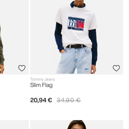
Tommy Jeans
Slim Flag
20
,
94
€
34
,
90
€