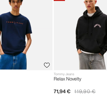
Tommy Jeans
Relax Novelty
71
,
94
€
119
,
90
€