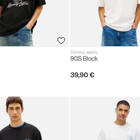
Tommy Jeans
90S Block
39
,
90
€