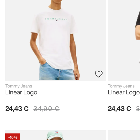
Tommy Jeans
Tommy Jeans
Linear Logo
Linear Logo
24
,
43
€
34
,
90
€
24
,
43
€
-
40 %