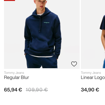
Tommy Jeans
Tommy Jeans
Regular Blur
Linear Logo
65
,
94
€
109
,
90
€
34
,
90
€