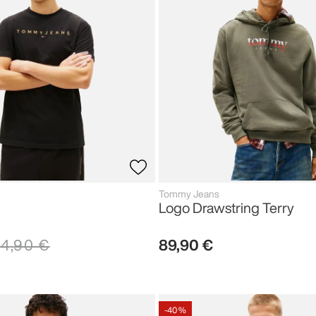
Tommy Jeans
Logo Drawstring Terry
34
,
90
€
89
,
90
€
-
40 %