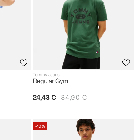
Tommy Jeans
Regular Gym
24
,
43
€
34
,
90
€
-
40 %