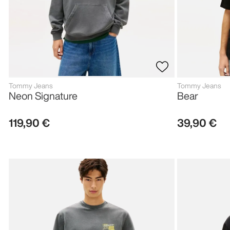
Tommy Jeans
Tommy Jeans
Neon Signature
Bear
119
,
90
€
39
,
90
€