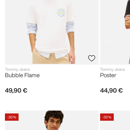
Tommy Jeans
Tommy Jeans
Bubble Flame
Poster
49
,
90
€
44
,
90
€
-
30 %
-
30 %