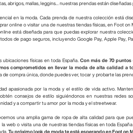
s, abrigos, mallas, leggins… nuestras prendas están diseñadas p
ncial en la moda. Cada prenda de nuestra colección está dis
prar online o visitar una de nuestras tiendas físicas, en Foot 
online está diseñada para que puedas explorar nuestra colecc
odos de pago seguros, incluyendo Google Pay, Apple Pay, Pa
 ubicaciones físicas en toda España.
Con más de 70 puntos d
amos comprometidos en llevar la moda de alta calidad a to
ia de compra única, donde puedes ver, tocar y probarte las pren
 apasionada por la moda y el estilo de vida activo. Mantente
obtén consejos de estilo siguiéndonos en nuestras redes so
nidad y a compartir tu amor por la moda y el streetwear.
cemos una amplia gama de ropa de alta calidad para que pue
 la web o visita una de nuestras tiendas físicas en toda Espa
oda.
Tu próximo look de moda te está esperando en Foot on 