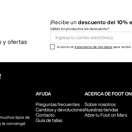
¡Recibe un
descuento del 10% e
Válido en productos sin descuento*
 y ofertas
Autorizo el
tratamiento de mis datos
para recibir
AYUDA
ACERCA DE FOOT O
Preguntas frecuentes
Sobre nosotros
Cambios y devoluciones
Nuestras tiendas
Contacto
Abre tu Foot on Mars
 muchos tipos de
Guia de tallas
s te convenga!