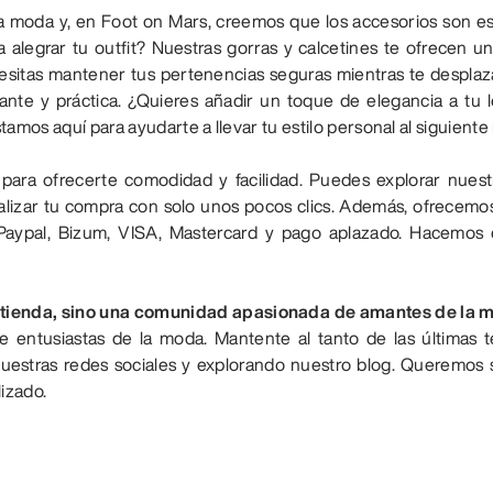
 la moda y, en Foot on Mars, creemos que los accesorios son es
 alegrar tu outfit? Nuestras gorras y calcetines te ofrecen u
esitas mantener tus pertenencias seguras mientras te despla
ante y práctica. ¿Quieres añadir un toque de elegancia a tu 
amos aquí para ayudarte a llevar tu estilo personal al siguiente 
 para ofrecerte comodidad y facilidad. Puedes explorar nues
alizar tu compra con solo unos pocos clics. Además, ofrecemo
Paypal, Bizum, VISA, Mastercard y pago aplazado. Hacemos q
 tienda, sino una comunidad apasionada de amantes de la m
de entusiastas de la moda. Mantente al tanto de las últimas 
uestras redes sociales y explorando nuestro blog. Queremos s
lizado.