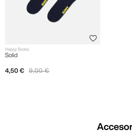
Happy Socks
Solid
4
,
50
€
9
,
00
€
Accesor