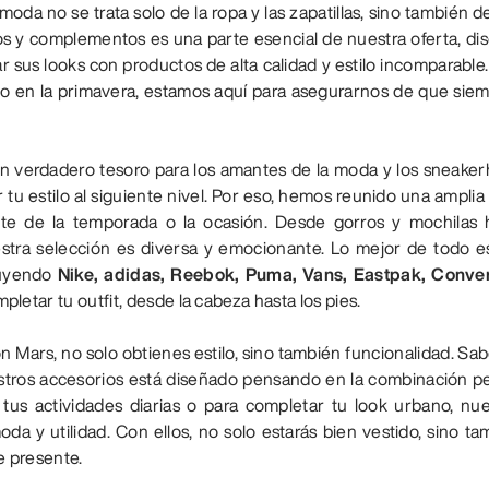
a no se trata solo de la ropa y las zapatillas, sino también de
os y complementos es una parte esencial de nuestra oferta, dis
sus looks con productos de alta calidad y estilo incomparable
ño o en la primavera, estamos aquí para asegurarnos de que sie
un verdadero tesoro para los amantes de la moda y los sneake
ar tu estilo al siguiente nivel. Por eso, hemos reunido una amp
e de la temporada o la ocasión. Desde gorros y mochilas ha
estra selección es diversa y emocionante. Lo mejor de todo 
luyendo
Nike, adidas, Reebok, Puma, Vans, Eastpak, Conv
letar tu outfit, desde la cabeza hasta los pies.
 Mars, no solo obtienes estilo, sino también funcionalidad. S
tros accesorios está diseñado pensando en la combinación per
a tus actividades diarias o para completar tu look urbano, 
a y utilidad. Con ellos, no solo estarás bien vestido, sino
e presente.