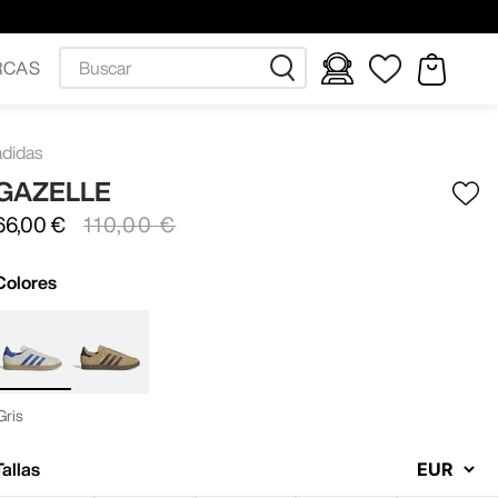
Buscar
RCAS
adidas
GAZELLE
66
,
00
€
110
,
00
€
Colores
Gris
Tallas