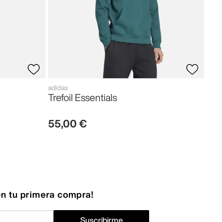
adidas
Trefoil Essentials
55
,
00
€
n tu primera compra!
Suscribirme