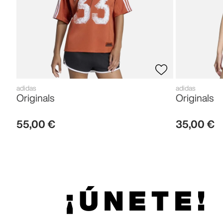
adidas
adidas
Originals
Originals
55
,
00
€
35
,
00
€
¡ÚNETE!