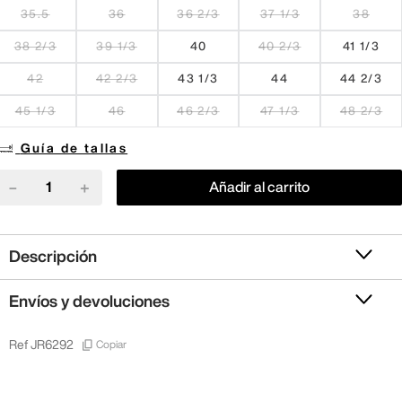
35.5
36
36 2/3
37 1/3
38
38 2/3
39 1/3
40
40 2/3
41 1/3
42
42 2/3
43 1/3
44
44 2/3
45 1/3
46
46 2/3
47 1/3
48 2/3
Guía de tallas
－
＋
Añadir al carrito
Descripción
Envíos y devoluciones
Copiar
Ref
JR6292