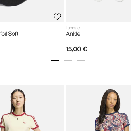
Lacoste
foil Soft
Ankle
15
,
00
€