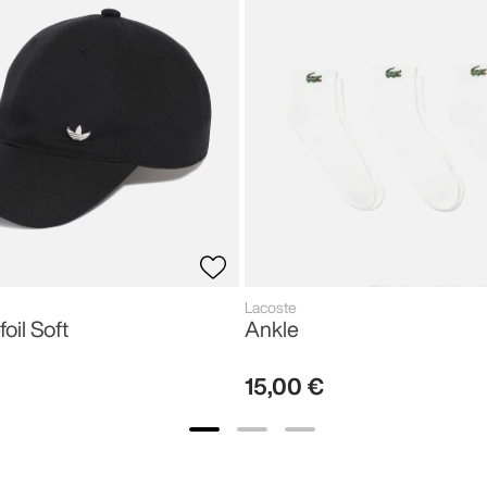
Lacoste
foil Soft
Ankle
15
,
00
€