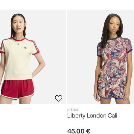
adidas
Liberty London Cali
45
,
00
€