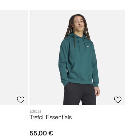
adid
Fir
80
,
adidas
Trefoil Essentials
55
,
00
€