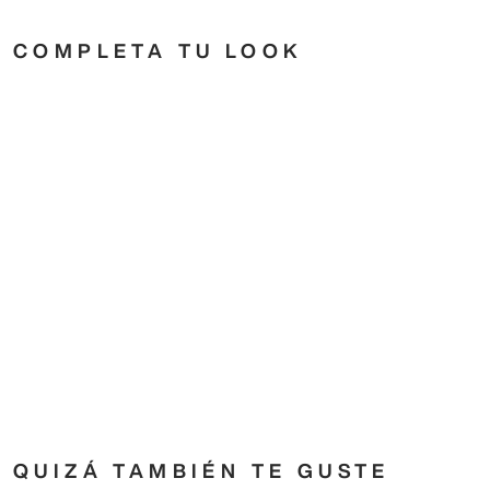
COMPLETA TU LOOK
adidas
Metallic Trefoil Soft
23
,
00
€
adidas
Originals
40
,
00
€
QUIZÁ TAMBIÉN TE GUSTE