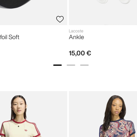
Lacoste
foil Soft
Ankle
15
,
00
€