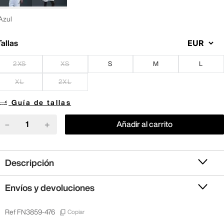
Azul
Tallas
2XS
XS
S
M
L
XL
2XL
Guía de tallas
－
＋
Añadir al carrito
Descripción
Envíos y devoluciones
Copiar
Ref
FN3859-476