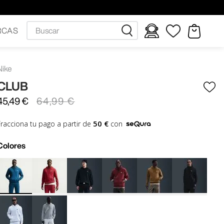
Buscar
RCAS
Nike
CLUB
45
,
49
€
64
,
99
€
50 €
Fracciona tu pago a partir de
con
Colores