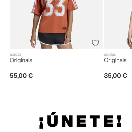
adidas
adidas
Originals
Originals
55
,
00
€
35
,
00
€
¡ÚNETE!