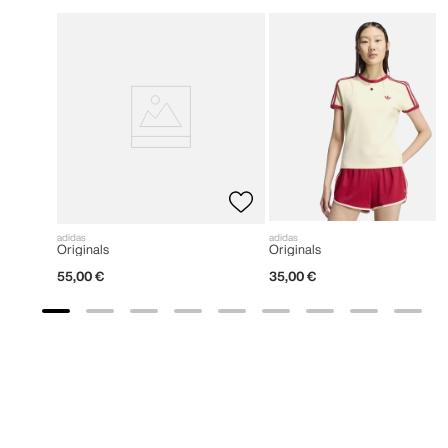
adidas
adidas
Originals
Originals
55
,
00
€
35
,
00
€