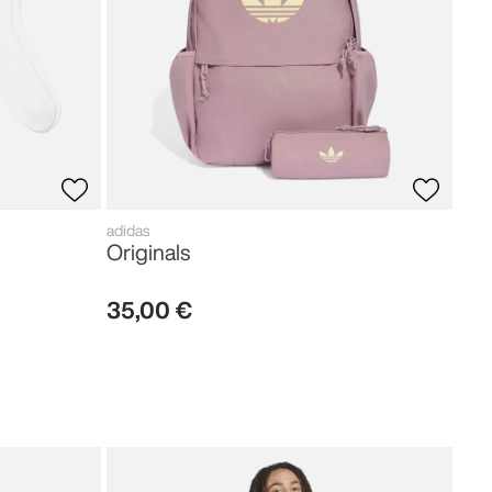
adidas
Originals
35
,
00
€
adid