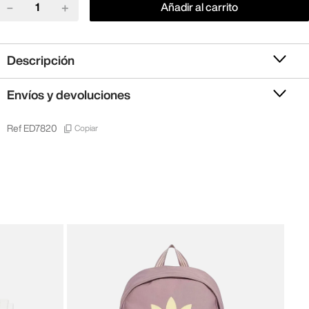
－
＋
Añadir al carrito
Descripción
Envíos y devoluciones
Copiar
Ref
ED7820
New 
New
28
,