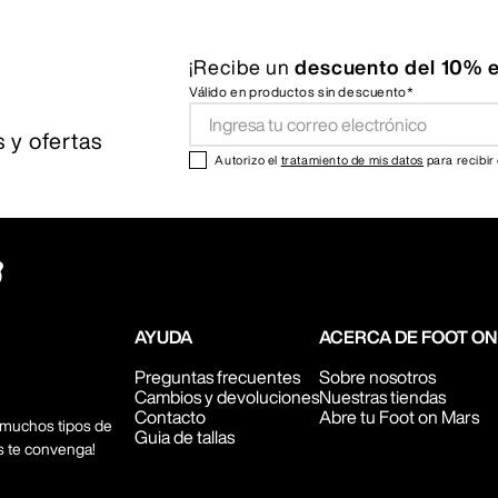
¡Recibe un
descuento del 10% e
Válido en productos sin descuento*
 y ofertas
Autorizo el
tratamiento de mis datos
para recibir
AYUDA
ACERCA DE FOOT O
Preguntas frecuentes
Sobre nosotros
Cambios y devoluciones
Nuestras tiendas
Contacto
Abre tu Foot on Mars
 muchos tipos de
Guia de tallas
s te convenga!