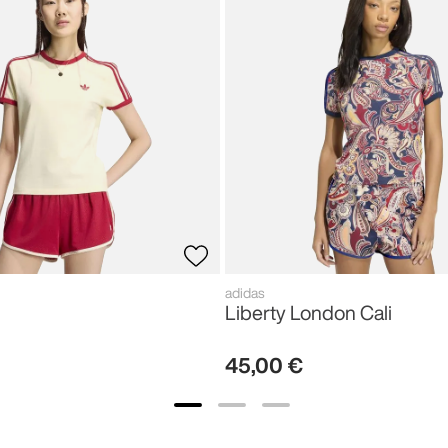
adidas
Liberty London Cali
45
,
00
€