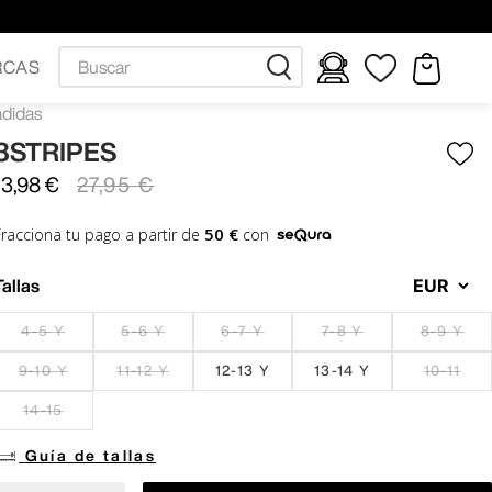
Buscar
RCAS
adidas
3STRIPES
13
,
98
€
27
,
95
€
50 €
Fracciona tu pago a partir de
con
Tallas
4-5 Y
5-6 Y
6-7 Y
7-8 Y
8-9 Y
9-10 Y
11-12 Y
12-13 Y
13-14 Y
10-11
14-15
Guía de tallas