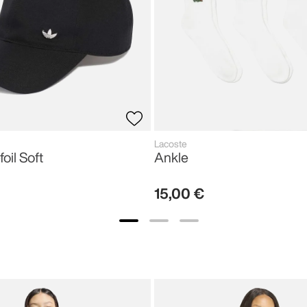
Lacoste
foil Soft
Ankle
15
,
00
€