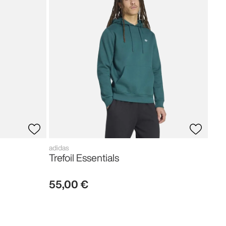
Fir
80
,
adidas
Trefoil Essentials
55
,
00
€