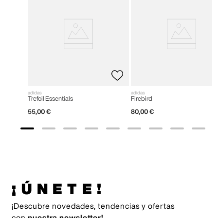
adidas
adidas
Trefoil Essentials
Firebird
55
,
00
€
80
,
00
€
¡ÚNETE!
¡Descubre novedades, tendencias y ofertas
con
nuestra newsletter!