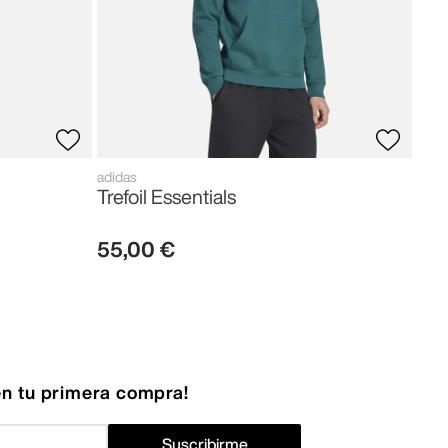
adidas
Trefoil Essentials
55
,
00
€
n tu primera compra!
Suscribirme