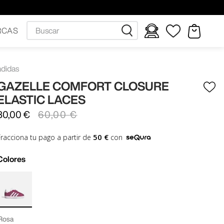
Buscar
RCAS
adidas
GAZELLE COMFORT CLOSURE
ELASTIC LACES
30
,
00
€
60
,
00
€
50 €
Fracciona tu pago a partir de
con
Colores
Rosa