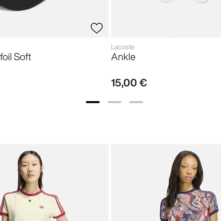
Lacoste
foil Soft
Ankle
15
,
00
€