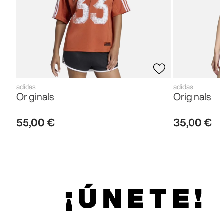
adidas
adidas
Originals
Originals
55
,
00
€
35
,
00
€
¡ÚNETE!