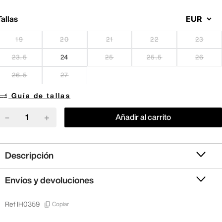
Tallas
19
20
21
22
23
23.5
24
25
25.5
26
26.5
27
Guía de tallas
－
＋
Añadir al carrito
Descripción
Envíos y devoluciones
Copiar
Ref
IH0359