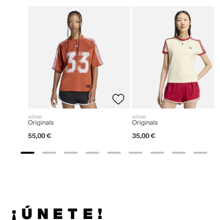
adidas
adidas
Originals
Originals
55
,
00
€
35
,
00
€
¡ÚNETE!