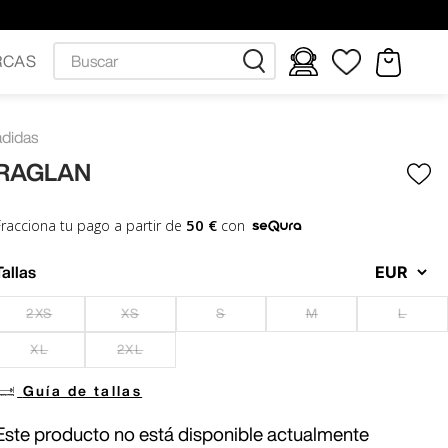
Buscar
RCAS
adidas
RAGLAN
50 €
Fracciona tu pago a partir de
con
Tallas
2XS
XS
S
M
L
XL
2XL
Guía de tallas
Este producto no está disponible actualmente