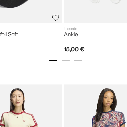
Lacoste
foil Soft
Ankle
15
,
00
€