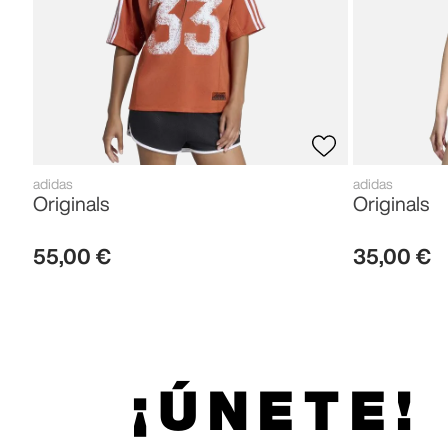
adidas
adidas
Originals
Originals
55
,
00
€
35
,
00
€
¡ÚNETE!