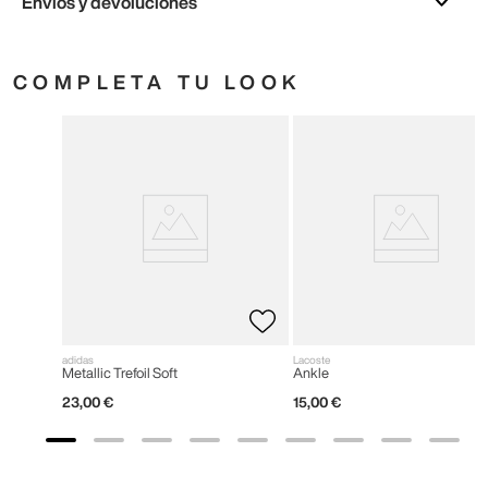
Envíos y devoluciones
COMPLETA TU LOOK
adidas
Lacoste
Metallic Trefoil Soft
Ankle
23
,
00
€
15
,
00
€