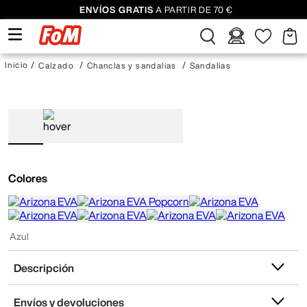
ENVÍOS GRATIS
A PARTIR DE 70 €
Calzado
Chanclas y sandalias
Sandalias
Colores
Azul
Descripción
Envíos y devoluciones