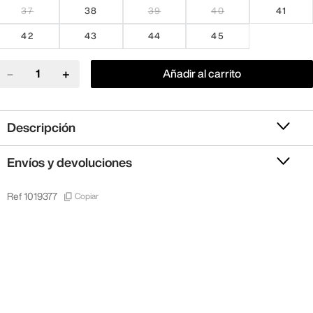
37
38
39
40
41
42
43
44
45
－
＋
Añadir al carrito
Descripción
Envíos y devoluciones
Copiar
Ref
1019377