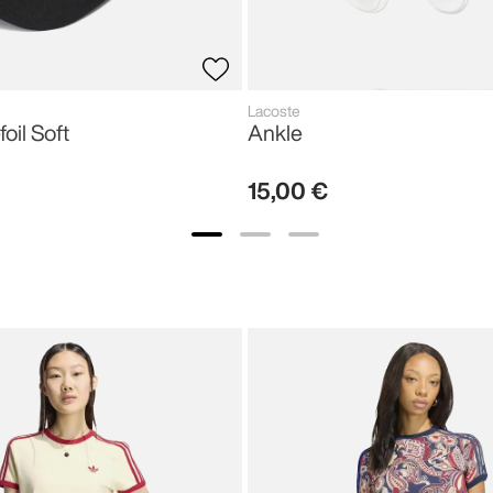
Lacoste
foil Soft
Ankle
15
,
00
€