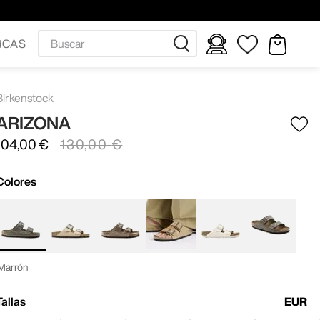
Buscar
RCAS
Birkenstock
ARIZONA
104
,
00
€
130
,
00
€
Colores
Marrón
Tallas
EUR