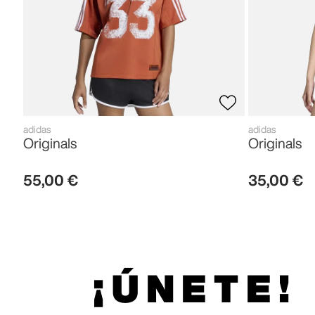
adidas
adidas
Originals
Originals
55
,
00
€
35
,
00
€
¡ÚNETE!