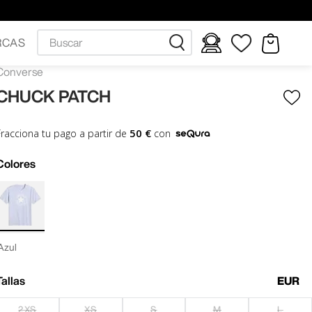
Buscar
RCAS
Converse
CHUCK PATCH
50 €
Fracciona tu pago a partir de
con
Colores
Azul
Tallas
EUR
2XS
XS
S
M
L