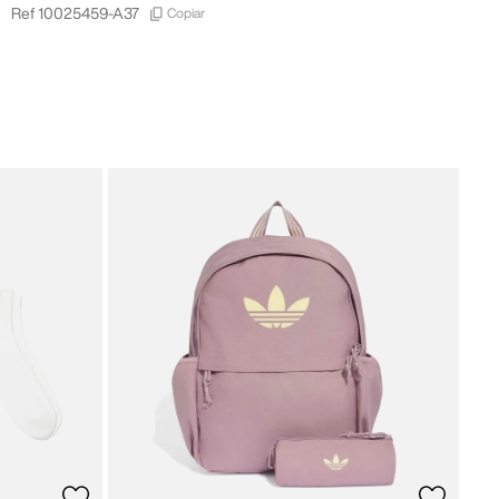
Copiar
Ref
10025459-A37
New 
New
28
,