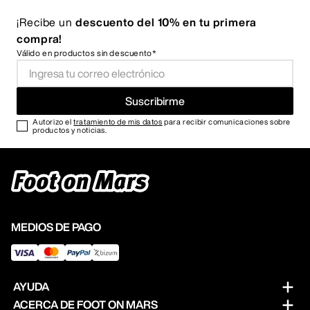
¡Recibe un
descuento del 10% en tu primera
compra!
Válido en productos sin descuento*
Suscribirme
Autorizo el
tratamiento de mis datos
para recibir comunicaciones sobre
productos y noticias.
MEDIOS DE PAGO
AYUDA
ACERCA DE FOOT ON MARS
Preguntas frecuentes