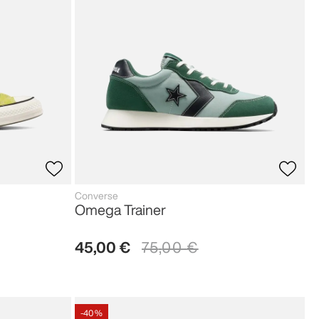
Converse
Omega Trainer
45
,
00
€
75
,
00
€
-
40 %