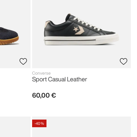
Converse
Sport Casual Leather
60
,
00
€
-
40 %