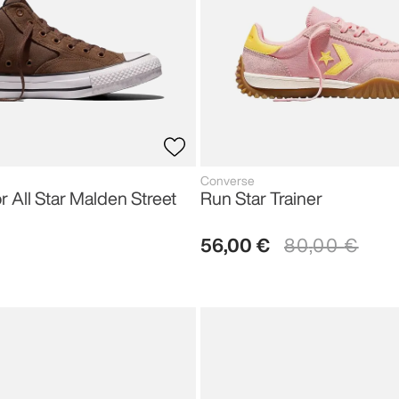
Converse
r All Star Malden Street
Run Star Trainer
56
,
00
€
80
,
00
€