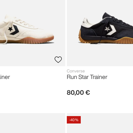
Converse
iner
Run Star Trainer
80
,
00
€
-
40 %