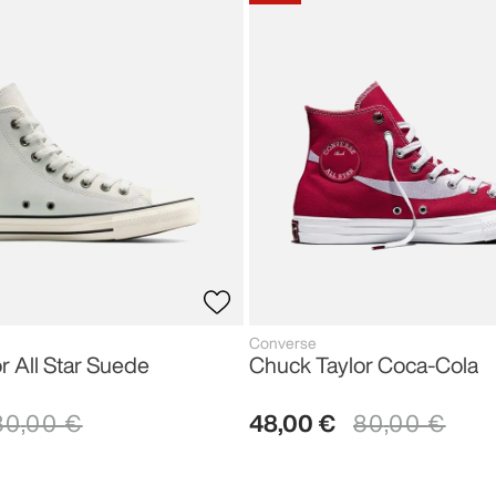
Converse
r All Star Suede
Chuck Taylor Coca-Cola
80
,
00
€
48
,
00
€
80
,
00
€