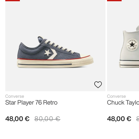
Converse
Converse
Star Player 76 Retro
Chuck Taylo
48
,
00
€
80
,
00
€
48
,
00
€