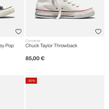
Converse
ley Pop
Chuck Taylor Throwback
85
,
00
€
-
30 %