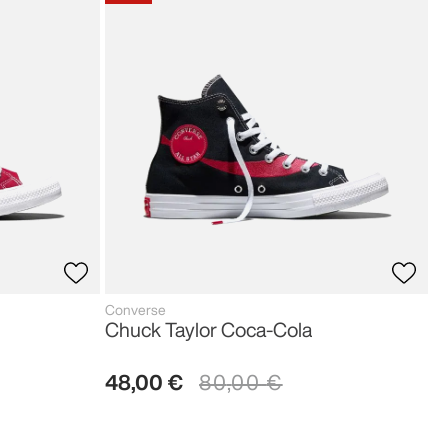
Converse
Chuck Taylor Coca-Cola
48
,
00
€
80
,
00
€