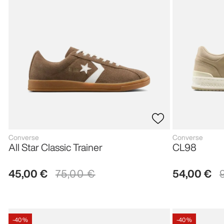
Converse
Converse
All Star Classic Trainer
CL98
45
,
00
€
75
,
00
€
54
,
00
€
-
40 %
-
40 %