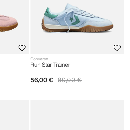
Converse
Run Star Trainer
56
,
00
€
80
,
00
€