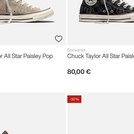
Converse
 All Star Paisley Pop
Chuck Taylor All Star Pais
80
,
00
€
-
30 %