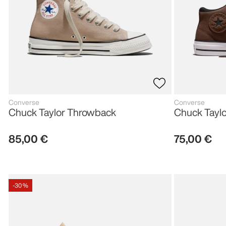
Converse
Converse
Chuck Taylor Throwback
Chuck Taylo
85
,
00
€
75
,
00
€
-
30 %