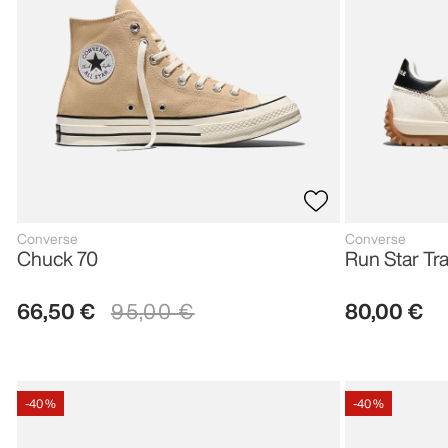
Converse
Converse
Chuck 70
Run Star Tra
66
,
50
€
95
,
00
€
80
,
00
€
-
40 %
-
40 %