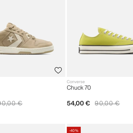
Converse
Chuck 70
90
,
00
€
54
,
00
€
90
,
00
€
-
40 %