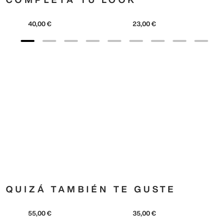
adidas
Originals
40
,
00
€
adidas
Metallic Trefoil Soft
23
,
00
€
QUIZÁ TAMBIÉN TE GUSTE
adidas