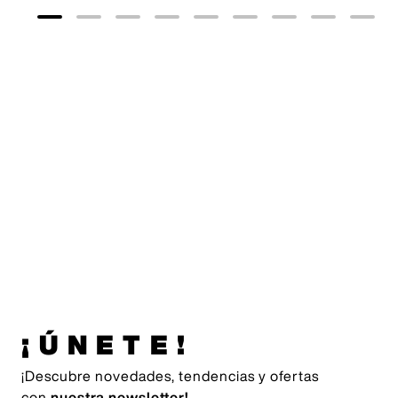
Originals
35
,
00
€
adidas
Originals
55
,
00
€
¡ÚNETE!
¡Descubre novedades, tendencias y ofertas
con
nuestra newsletter!