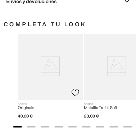
Envíos y devoluciones
COMPLETA TU LOOK
adidas
adidas
Originals
Metallic Trefoil Soft
40
,
00
€
23
,
00
€