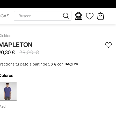
Buscar
RCAS
Dickies
MAPLETON
20
,
30
€
29
,
00
€
50 €
Fracciona tu pago a partir de
con
Colores
Azul