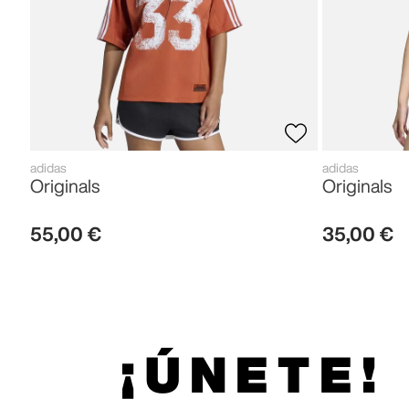
adidas
adidas
Originals
Originals
55
,
00
€
35
,
00
€
¡ÚNETE!