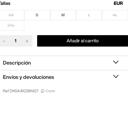
Tallas
EUR
XS
S
M
L
XL
2XL
－
＋
Añadir al carrito
Descripción
Envíos y devoluciones
Copiar
Ref
DK0A4XDBK421