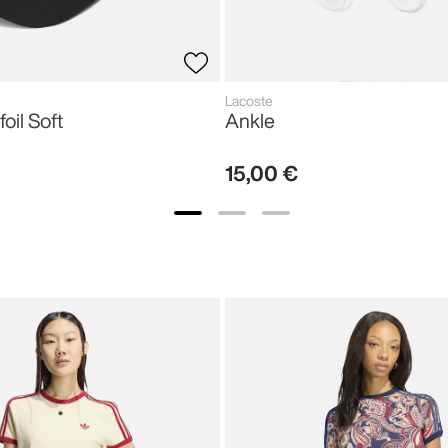
Lacoste
foil Soft
Ankle
15
,
00
€