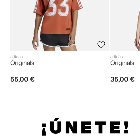
adidas
adidas
Originals
Originals
55
,
00
€
35
,
00
€
¡ÚNETE!