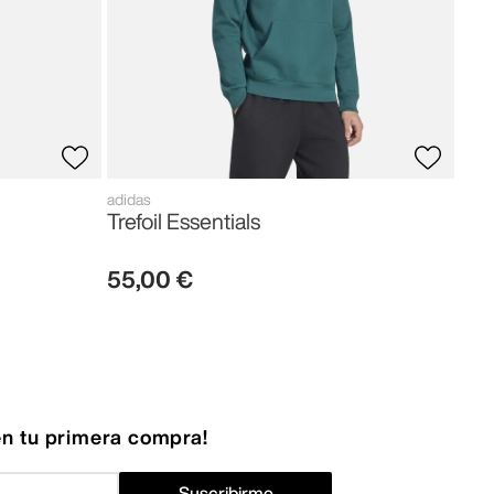
adidas
Trefoil Essentials
55
,
00
€
n tu primera compra!
Suscribirme