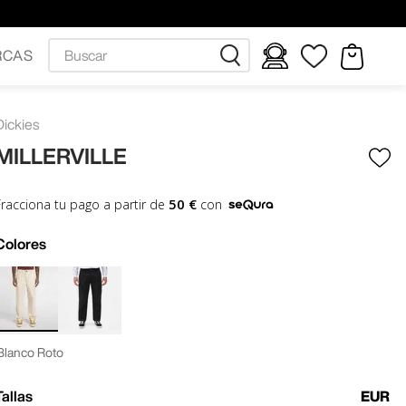
Buscar
RCAS
Dickies
MILLERVILLE
50 €
Fracciona tu pago a partir de
con
Colores
Blanco Roto
Tallas
EUR