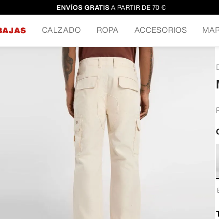
ENVÍOS GRATIS
A PARTIR DE 70 €
CALZADO
ROPA
ACCESORIOS
MA
BAJAS