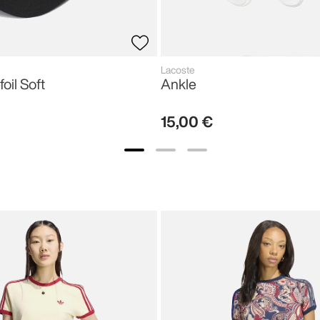
Lacoste
foil Soft
Ankle
15
,
00
€