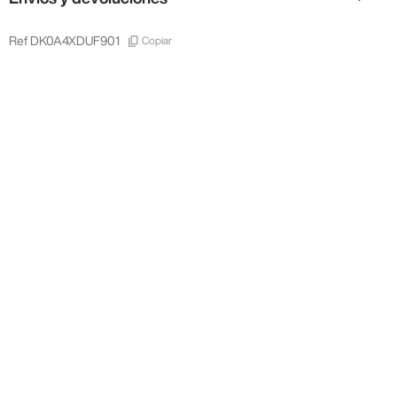
Copiar
Ref
DK0A4XDUF901