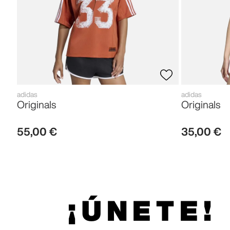
adidas
adidas
Originals
Originals
55
,
00
€
35
,
00
€
¡ÚNETE!