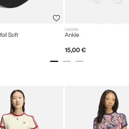
Lacoste
foil Soft
Ankle
15
,
00
€