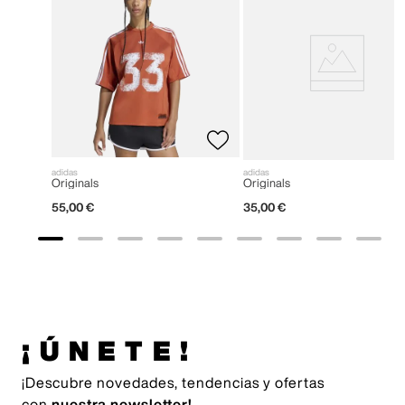
adidas
adidas
Originals
Originals
55
,
00
€
35
,
00
€
¡ÚNETE!
¡Descubre novedades, tendencias y ofertas
con
nuestra newsletter!