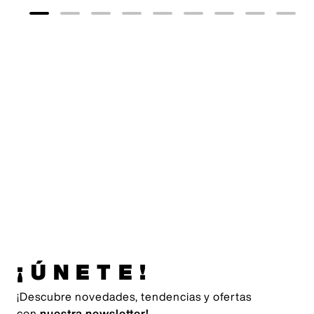
Originals
35
,
00
€
adidas
Originals
55
,
00
€
¡ÚNETE!
¡Descubre novedades, tendencias y ofertas
con
nuestra newsletter!