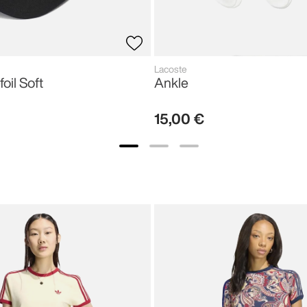
Lacoste
foil Soft
Ankle
15
,
00
€