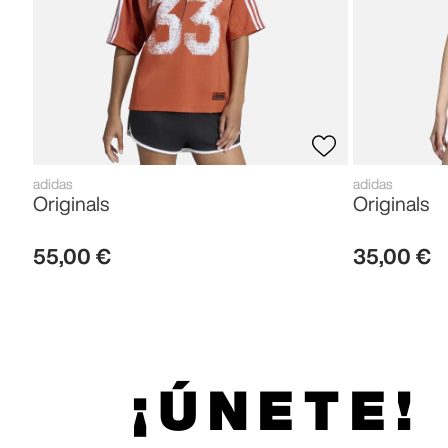
adidas
adidas
Originals
Originals
55
,
00
€
35
,
00
€
¡ÚNETE!