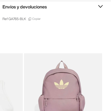
Envíos y devoluciones
Copiar
Ref
GA765-BLK
New 
New
28
,