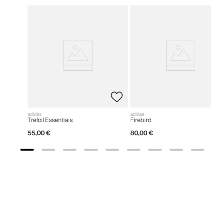
adidas
adidas
Trefoil Essentials
Firebird
55
,
00
€
80
,
00
€