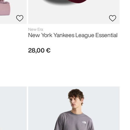
New Era
New York Yankees League Essential
28
,
00
€
The 
Sim
27
,