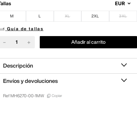
Tallas
M
L
XL
2XL
3XL
Guía de tallas
－
＋
Añadir al carrito
Descripción
Envíos y devoluciones
Copiar
Ref
MH6270-00-1MW