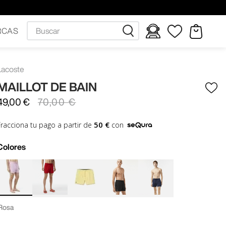
Buscar
RCAS
Lacoste
MAILLOT DE BAIN
49
,
00
€
70
,
00
€
50 €
Fracciona tu pago a partir de
con
Colores
Rosa