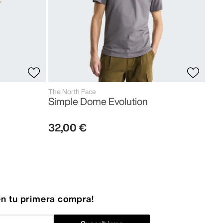
The North Face
Simple Dome Evolution
32
,
00
€
n tu primera compra!