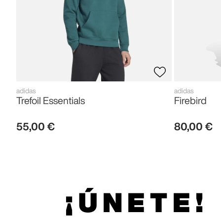
adidas
adidas
Trefoil Essentials
Firebird
55
,
00
€
80
,
00
€
¡ÚNETE!