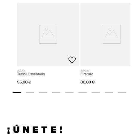
adidas
adidas
Trefoil Essentials
Firebird
55
,
00
€
80
,
00
€
¡ÚNETE!