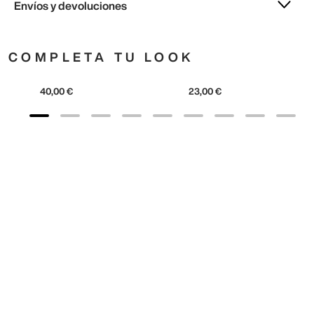
Envíos y devoluciones
COMPLETA TU LOOK
adidas
adidas
Originals
Metallic Trefoil Soft
40
,
00
€
23
,
00
€