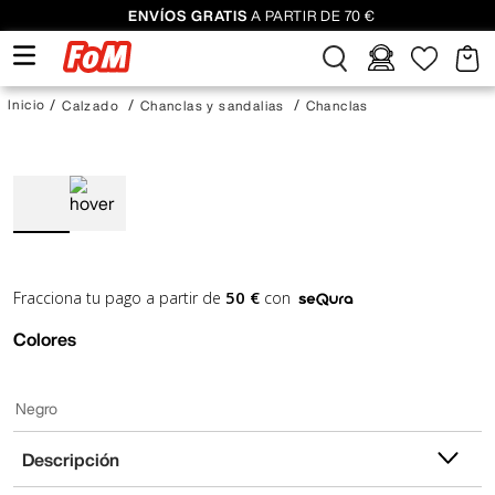
ENVÍOS GRATIS
A PARTIR DE 70 €
Calzado
Chanclas y sandalias
Chanclas
50 €
Fracciona tu pago a partir de
con
Colores
Negro
Descripción