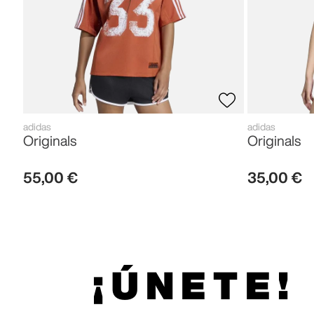
adidas
adidas
Originals
Originals
55
,
00
€
35
,
00
€
¡ÚNETE!