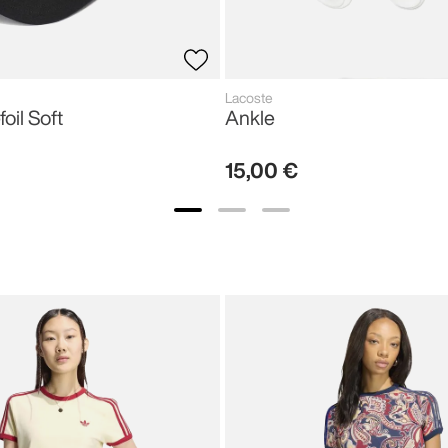
Lacoste
foil Soft
Ankle
15
,
00
€