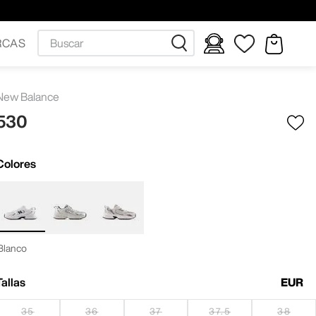
Buscar
RCAS
New Balance
530
Colores
Blanco
Tallas
EUR
35
36
37
37.5
38