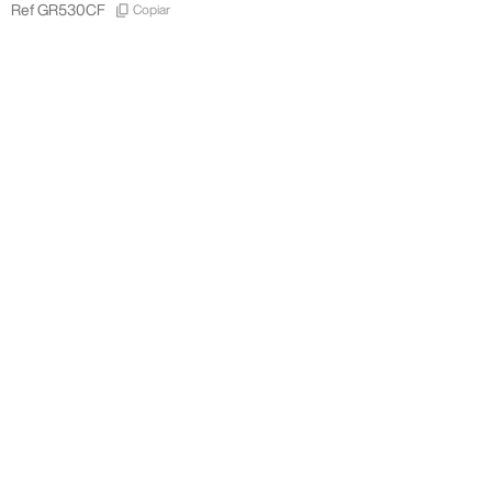
Copiar
Ref
GR530CF