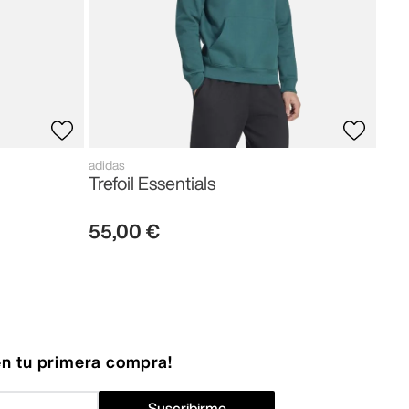
adidas
Trefoil Essentials
55
,
00
€
n tu primera compra!
Suscribirme