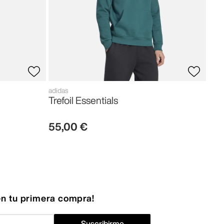
adidas
Trefoil Essentials
55
,
00
€
n tu primera compra!
Suscribirme