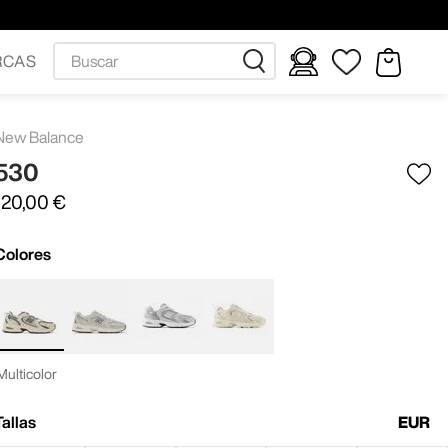
Buscar
RCAS
New Balance
530
120
,
00
€
Colores
Multicolor
Tallas
EUR