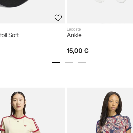
Lacoste
foil Soft
Ankle
15
,
00
€