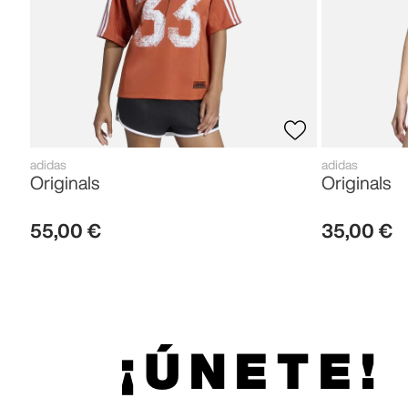
adidas
adidas
Originals
Originals
55
,
00
€
35
,
00
€
¡ÚNETE!