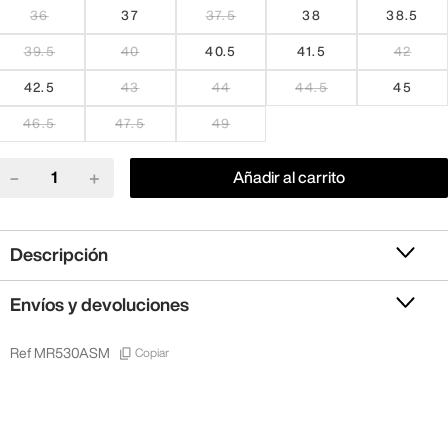
36
37
37.5
38
38.5
39.5
40
40.5
41.5
42
42.5
43
44
44.5
45
46.5
47.5
49
－
＋
Añadir al carrito
Descripción
Envíos y devoluciones
Copiar
Ref
MR530ASM