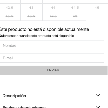
42.5
43
44
44.5
45
45.5
46.5
47.5
49
Este producto no está disponible actualmente
Quiero saber cuando este producto está disponible
ENVIAR
Descripción
Envíos y devoluciones