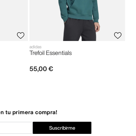
adidas
Trefoil Essentials
55
,
00
€
n tu primera compra!
Suscribirme