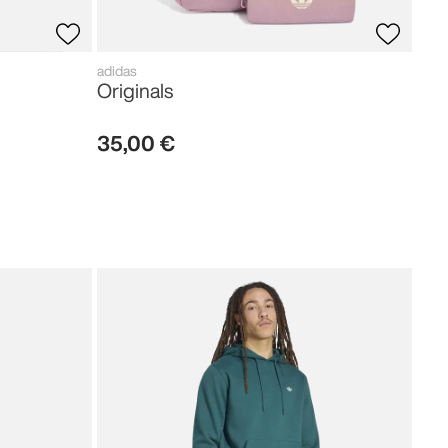
adidas
Originals
35
,
00
€
adid
Fir
80
,