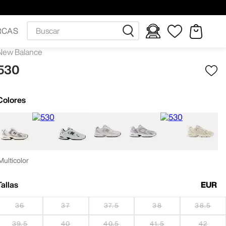
Buscar
RCAS
New Balance
530
Colores
Multicolor
Tallas
EUR
36
37
37.5
38
38.5
39.5
40
40.5
41.5
42