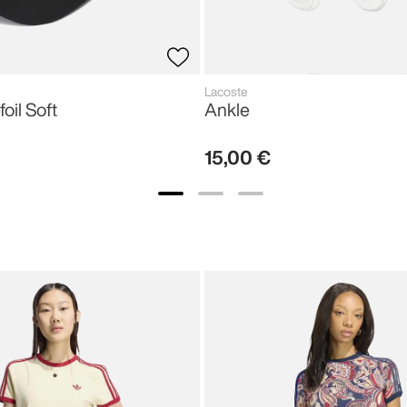
Lacoste
foil Soft
Ankle
15
,
00
€