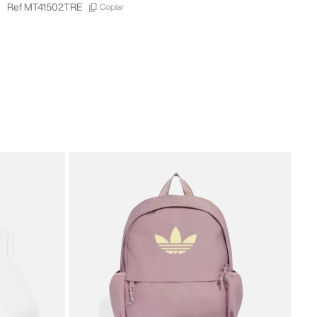
Copiar
Ref
MT41502TRE
New 
New
28
,