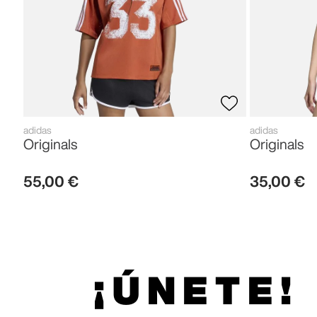
adidas
adidas
Originals
Originals
55
,
00
€
35
,
00
€
¡ÚNETE!