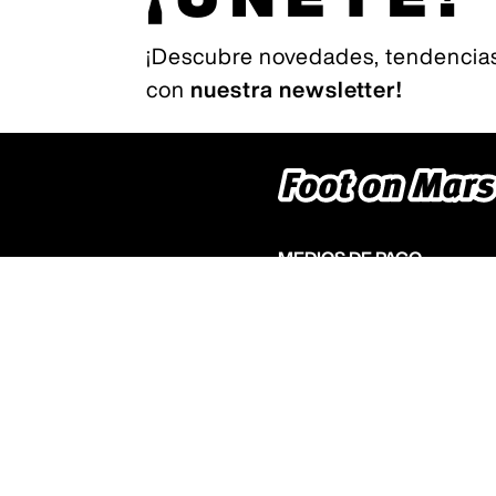
¡Descubre novedades, tendencias
con
nuestra newsletter!
MEDIOS DE PAGO
Nuestra web es compatible con
pago populares ¡Elige el que má
©2023 Fo