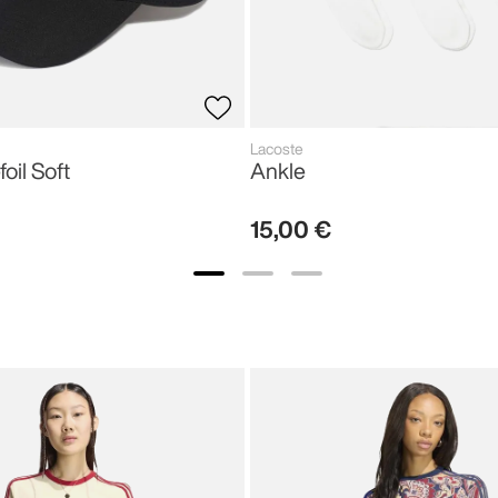
Lacoste
foil Soft
Ankle
15
,
00
€