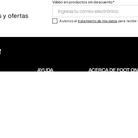
Válido en productos sin descuento*
 y ofertas
Autorizo el
tratamiento de mis datos
para recibir
AYUDA
ACERCA DE FOOT O
Preguntas frecuentes
Sobre nosotros
Cambios y devoluciones
Nuestras tiendas
Contacto
Abre tu Foot on Mars
 muchos tipos de
Guia de tallas
s te convenga!
ot on Mars todos los derechos reservados.
Developed by