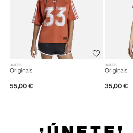
adidas
adidas
Originals
Originals
55
,
00
€
35
,
00
€
¡ÚNETE!