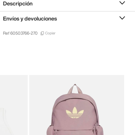
Descripción
Envíos y devoluciones
Copiar
Ref
60503766-270
New 
New
28
,