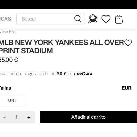
Buscar
RCAS
New Era
MLB NEW YORK YANKEES ALL OVER
PRINT STADIUM
35
,
00
€
50 €
Fracciona tu pago a partir de
con
Tallas
EUR
UNI
－
＋
Añadir al carrito