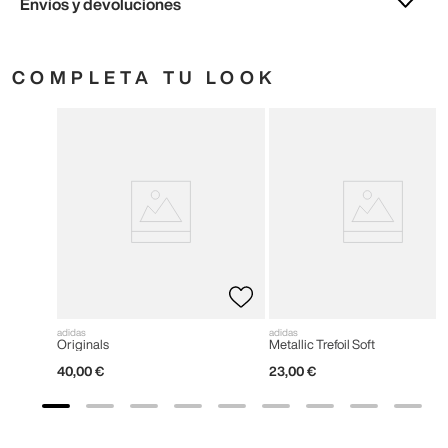
Envíos y devoluciones
COMPLETA TU LOOK
adidas
adidas
Originals
Metallic Trefoil Soft
40
,
00
€
23
,
00
€