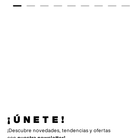
Originals
35
,
00
€
adidas
Originals
55
,
00
€
¡ÚNETE!
¡Descubre novedades, tendencias y ofertas
con
nuestra newsletter!