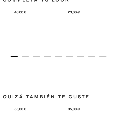
adidas
Metallic Trefoil Soft
23
,
00
€
adidas
Originals
40
,
00
€
QUIZÁ TAMBIÉN TE GUSTE
adidas