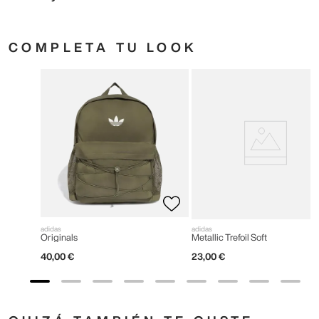
COMPLETA TU LOOK
adidas
adidas
Originals
Metallic Trefoil Soft
40
,
00
€
23
,
00
€