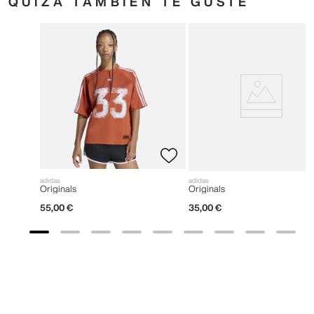
QUIZÁ TAMBIÉN TE GUSTE
adidas
adidas
Originals
Originals
55
,
00
€
35
,
00
€