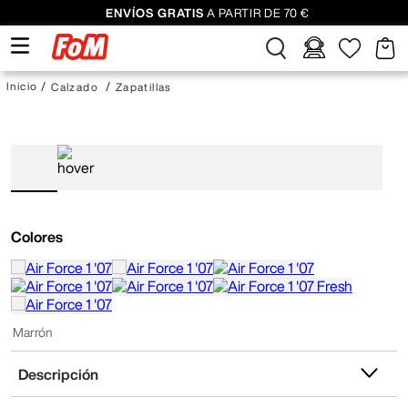
ENVÍOS GRATIS
A PARTIR DE 70 €
Calzado
Zapatillas
Colores
Marrón
Descripción