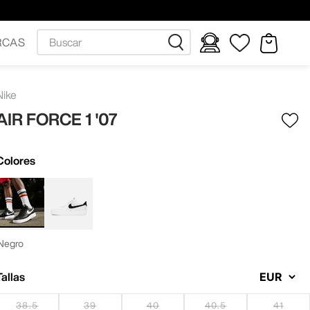
Buscar
RCAS
Nike
AIR FORCE 1 '07
Colores
Negro
Tallas
38.5
39
40
40.5
41