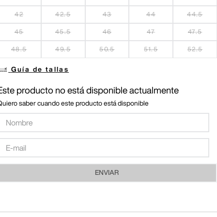
42
42.5
43
44
44.5
45
45.5
46
47
47.5
48.5
49.5
50.5
51.5
52.5
Guía de tallas
Este producto no está disponible actualmente
Quiero saber cuando este producto está disponible
ENVIAR