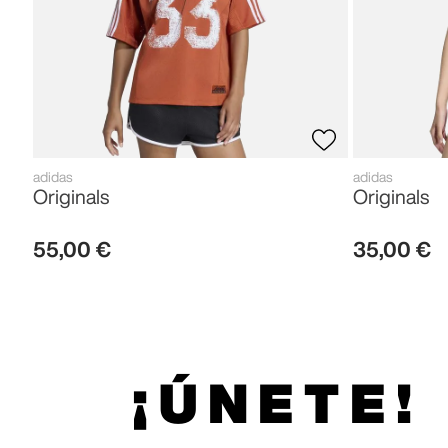
adidas
adidas
Originals
Originals
55
,
00
€
35
,
00
€
¡ÚNETE!