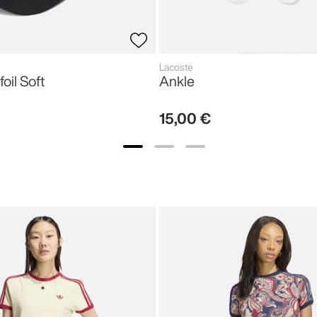
Lacoste
foil Soft
Ankle
15
,
00
€