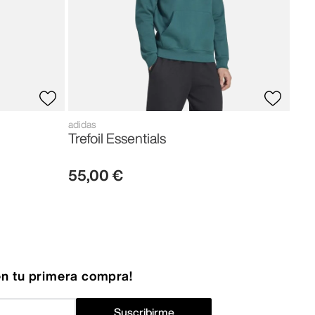
adidas
Trefoil Essentials
55
,
00
€
n tu primera compra!
Suscribirme