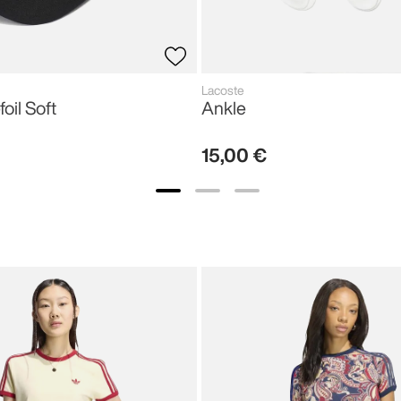
Lacoste
foil Soft
Ankle
15
,
00
€