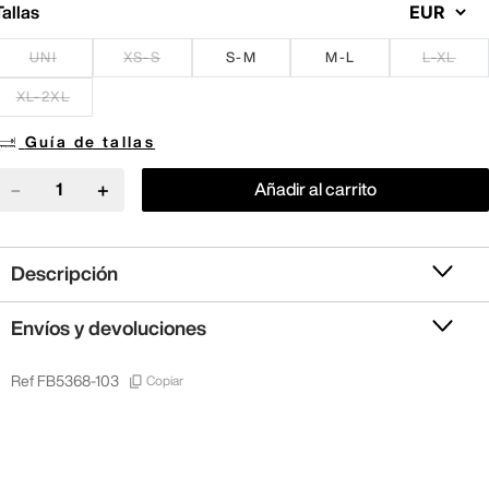
Tallas
UNI
XS-S
S-M
M-L
L-XL
XL-2XL
Guía de tallas
－
＋
Añadir al carrito
Descripción
Envíos y devoluciones
Copiar
Ref
FB5368-103