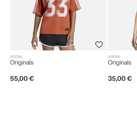
adidas
adidas
Originals
Originals
55
,
00
€
35
,
00
€