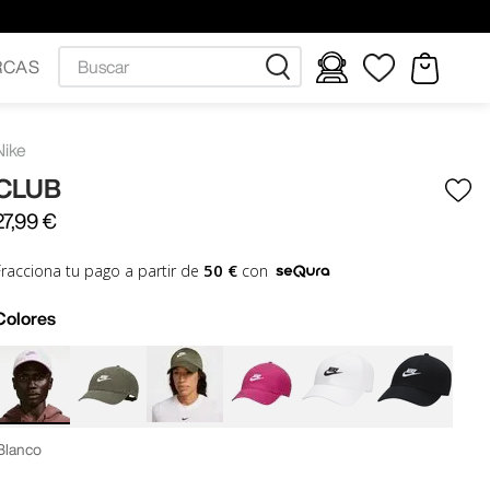
Buscar
RCAS
Nike
CLUB
27
,
99
€
50 €
Fracciona tu pago a partir de
con
Colores
Blanco